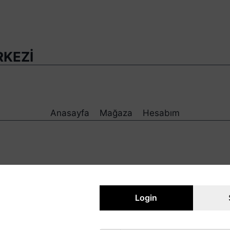
RKEZİ
Anasayfa
Mağaza
Hesabım
ç gösteriliyor
Login