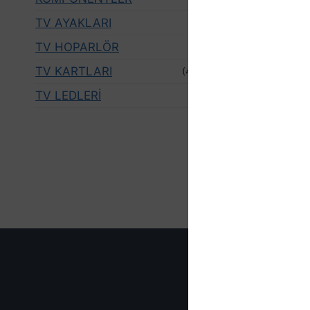
TV AYAKLARI
(6)
TV HOPARLÖR
(7)
BOTEC 
TV KARTLARI
(493)
,DİJİT 
TV LEDLERİ
(5)
,AYAK
₺
500,00