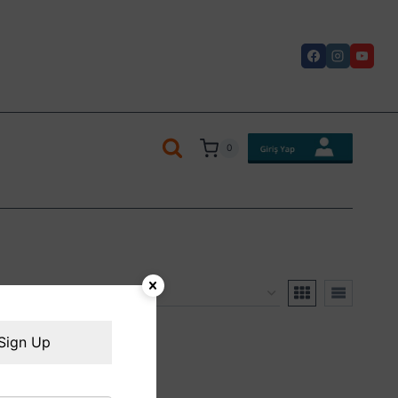
0
Sign Up