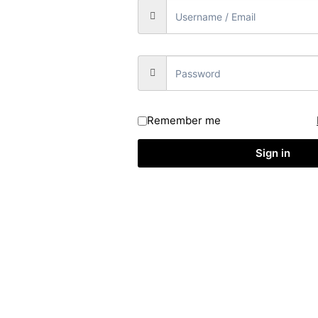
BSE32-G
32D7000
Remember me
(+KDV)
Sign in